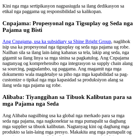
Kini nga mga sertipikasyon nagpasiugda sa ilang dedikasyon sa
etikal nga paggama ug responsibilidad sa kalikopan.
Cnpajama: Propesyonal nga Tigsuplay og Seda nga
Pajama ug Bisti
Ang Cnpajama, usa ka subsidiary sa Shine Bright Group
, naglihok
isip usa ka propesyonal nga tigsuplay og seda nga pajama ug robe.
Nailhan sila sa ilang lain-laing kahanas sa tela, lakip ang seda, nga
gigamit sa ilang linya sa mga sinina sa pagkatulog. Ang Cnpajama
nagtanyag og komprehensibo nga integrasyon sa supply chain alang
sa sourcing, pagpalambo, ug paggama. Ang magamit nga mga
dokumento wala magdetalye sa piho nga mga kapabilidad sa pag-
customize o tipikal nga mga kapasidad sa produksiyon alang sa
ilang seda nga pajama ug robe.
Alibaba: Tiyanggihan sa Tibuok Kalibutan para sa
mga Pajama nga Seda
Ang Alibaba nagsilbing usa ka global nga merkado para sa mga
seda nga pajama, nga nagkonektar sa mga pumapalit sa daghang
mga supplier sa tibuok kalibutan. Nagtanyag kini og daghang mga
produkto sa lain-laing mga presyo. Makakita ang mga pumapalit og