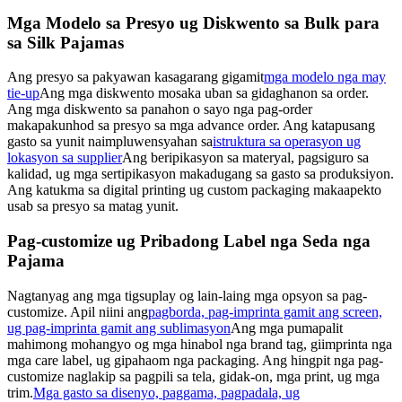
Mga Modelo sa Presyo ug Diskwento sa Bulk para
sa Silk Pajamas
Ang presyo sa pakyawan kasagarang gigamit
mga modelo nga may
tie-up
Ang mga diskwento mosaka uban sa gidaghanon sa order.
Ang mga diskwento sa panahon o sayo nga pag-order
makapakunhod sa presyo sa mga advance order. Ang katapusang
gasto sa yunit naimpluwensyahan sa
istruktura sa operasyon ug
lokasyon sa supplier
Ang beripikasyon sa materyal, pagsiguro sa
kalidad, ug mga sertipikasyon makadugang sa gasto sa produksiyon.
Ang katukma sa digital printing ug custom packaging makaapekto
usab sa presyo sa matag yunit.
Pag-customize ug Pribadong Label nga Seda nga
Pajama
Nagtanyag ang mga tigsuplay og lain-laing mga opsyon sa pag-
customize. Apil niini ang
pagborda, pag-imprinta gamit ang screen,
ug pag-imprinta gamit ang sublimasyon
Ang mga pumapalit
mahimong mohangyo og mga hinabol nga brand tag, giimprinta nga
mga care label, ug gipahaom nga packaging. Ang hingpit nga pag-
customize naglakip sa pagpili sa tela, gidak-on, mga print, ug mga
trim.
Mga gasto sa disenyo, paggama, pagpadala, ug