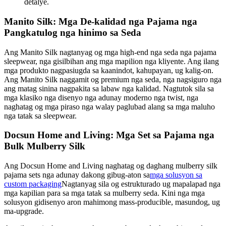
detalye.
Manito Silk: Mga De-kalidad nga Pajama nga
Pangkatulog nga hinimo sa Seda
Ang Manito Silk nagtanyag og mga high-end nga seda nga pajama
sleepwear, nga gisilbihan ang mga mapilion nga kliyente. Ang ilang
mga produkto nagpasiugda sa kaanindot, kahupayan, ug kalig-on.
Ang Manito Silk naggamit og premium nga seda, nga nagsiguro nga
ang matag sinina nagpakita sa labaw nga kalidad. Nagtutok sila sa
mga klasiko nga disenyo nga adunay moderno nga twist, nga
naghatag og mga piraso nga walay paglubad alang sa mga maluho
nga tatak sa sleepwear.
Docsun Home and Living: Mga Set sa Pajama nga
Bulk Mulberry Silk
Ang Docsun Home and Living naghatag og daghang mulberry silk
pajama sets nga adunay dakong gibug-aton sa
mga solusyon sa
custom packaging
Nagtanyag sila og estrukturado ug mapalapad nga
mga kapilian para sa mga tatak sa mulberry seda. Kini nga mga
solusyon gidisenyo aron mahimong mass-producible, masundog, ug
ma-upgrade.