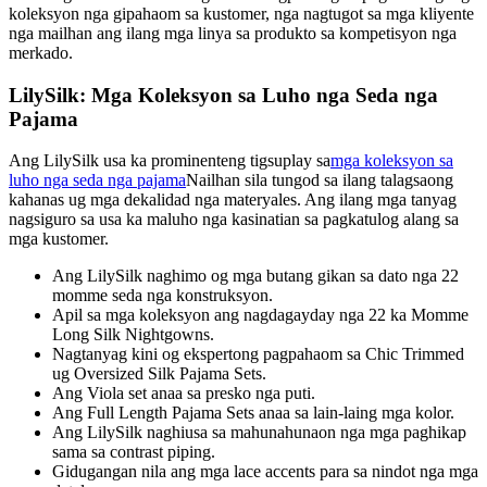
koleksyon nga gipahaom sa kustomer, nga nagtugot sa mga kliyente
nga mailhan ang ilang mga linya sa produkto sa kompetisyon nga
merkado.
LilySilk: Mga Koleksyon sa Luho nga Seda nga
Pajama
Ang LilySilk usa ka prominenteng tigsuplay sa
mga koleksyon sa
luho nga seda nga pajama
Nailhan sila tungod sa ilang talagsaong
kahanas ug mga dekalidad nga materyales. Ang ilang mga tanyag
nagsiguro sa usa ka maluho nga kasinatian sa pagkatulog alang sa
mga kustomer.
Ang LilySilk naghimo og mga butang gikan sa dato nga 22
momme seda nga konstruksyon.
Apil sa mga koleksyon ang nagdagayday nga 22 ka Momme
Long Silk Nightgowns.
Nagtanyag kini og ekspertong pagpahaom sa Chic Trimmed
ug Oversized Silk Pajama Sets.
Ang Viola set anaa sa presko nga puti.
Ang Full Length Pajama Sets anaa sa lain-laing mga kolor.
Ang LilySilk naghiusa sa mahunahunaon nga mga paghikap
sama sa contrast piping.
Gidugangan nila ang mga lace accents para sa nindot nga mga