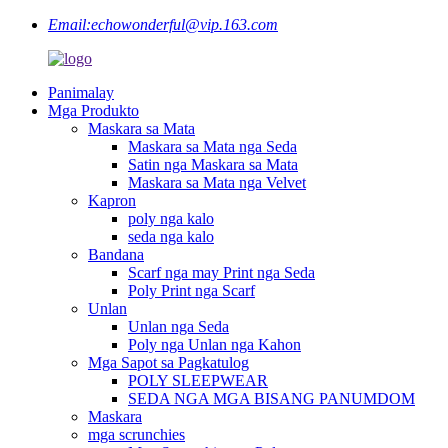
Email:
echowonderful@vip.163.com
Panimalay
Mga Produkto
Maskara sa Mata
Maskara sa Mata nga Seda
Satin nga Maskara sa Mata
Maskara sa Mata nga Velvet
Kapron
poly nga kalo
seda nga kalo
Bandana
Scarf nga may Print nga Seda
Poly Print nga Scarf
Unlan
Unlan nga Seda
Poly nga Unlan nga Kahon
Mga Sapot sa Pagkatulog
POLY SLEEPWEAR
SEDA NGA MGA BISANG PANUMDOM
Maskara
mga scrunchies