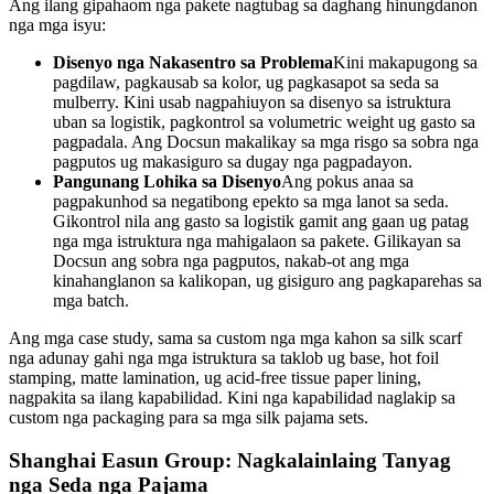
Ang ilang gipahaom nga pakete nagtubag sa daghang hinungdanon
nga mga isyu:
Disenyo nga Nakasentro sa Problema
Kini makapugong sa
pagdilaw, pagkausab sa kolor, ug pagkasapot sa seda sa
mulberry. Kini usab nagpahiuyon sa disenyo sa istruktura
uban sa logistik, pagkontrol sa volumetric weight ug gasto sa
pagpadala. Ang Docsun makalikay sa mga risgo sa sobra nga
pagputos ug makasiguro sa dugay nga pagpadayon.
Pangunang Lohika sa Disenyo
Ang pokus anaa sa
pagpakunhod sa negatibong epekto sa mga lanot sa seda.
Gikontrol nila ang gasto sa logistik gamit ang gaan ug patag
nga mga istruktura nga mahigalaon sa pakete. Gilikayan sa
Docsun ang sobra nga pagputos, nakab-ot ang mga
kinahanglanon sa kalikopan, ug gisiguro ang pagkaparehas sa
mga batch.
Ang mga case study, sama sa custom nga mga kahon sa silk scarf
nga adunay gahi nga mga istruktura sa taklob ug base, hot foil
stamping, matte lamination, ug acid-free tissue paper lining,
nagpakita sa ilang kapabilidad. Kini nga kapabilidad naglakip sa
custom nga packaging para sa mga silk pajama sets.
Shanghai Easun Group: Nagkalainlaing Tanyag
nga Seda nga Pajama