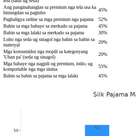
tela (satin ug seda)
Ang panginahanglan sa premium nga tela usa ka
45%
hinungdan sa pagtubo
Pagbaligya online sa mga premium nga pajama
52%
Bahin sa mga babaye sa merkado sa pajama
45%
Bahin sa mga lalaki sa merkado sa pajama
30%
Luho nga seda ug sinagol nga bahin sa bahin sa
20%
materyal
Mga konsumidor nga mopili sa kategoryang
20%
'Uban pa' (seda ug sinagol)
Mga babaye nga nagpili og premium, istilo, ug
55%
komportable nga mga sinina
Bahin sa bahin sa pajama sa mga lalaki
45%