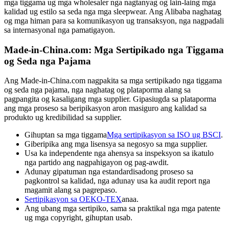
mga tiggama ug mga wholesaler nga nagtanyag og lain-laing mga
kalidad ug estilo sa seda nga mga sleepwear. Ang Alibaba naghatag
og mga himan para sa komunikasyon ug transaksyon, nga nagpadali
sa internasyonal nga pamatigayon.
Made-in-China.com: Mga Sertipikado nga Tiggama
og Seda nga Pajama
Ang Made-in-China.com nagpakita sa mga sertipikado nga tiggama
og seda nga pajama, nga naghatag og plataporma alang sa
pagpangita og kasaligang mga supplier. Gipasiugda sa plataporma
ang mga proseso sa beripikasyon aron masiguro ang kalidad sa
produkto ug kredibilidad sa supplier.
Gihuptan sa mga tiggama
Mga sertipikasyon sa ISO ug BSCI
.
Giberipika ang mga lisensya sa negosyo sa mga supplier.
Usa ka independente nga ahensya sa inspeksyon sa ikatulo
nga partido ang nagpahigayon og pag-awdit.
Adunay gipatuman nga estandardisadong proseso sa
pagkontrol sa kalidad, nga adunay usa ka audit report nga
magamit alang sa pagrepaso.
Sertipikasyon sa OEKO-TEX
anaa.
Ang ubang mga sertipiko, sama sa praktikal nga mga patente
ug mga copyright, gihuptan usab.