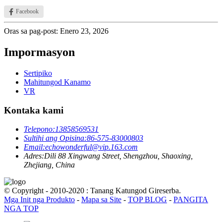
Facebook
Oras sa pag-post: Enero 23, 2026
Impormasyon
Sertipiko
Mahitungod Kanamo
VR
Kontaka kami
Telepono:
13858569531
Sultihi ang Opisina:
86-575-83000803
Email:
echowonderful@vip.163.com
Adres:
Dili 88 Xingwang Street, Shengzhou, Shaoxing,
Zhejiang, China
© Copyright - 2010-2020 : Tanang Katungod Gireserba.
Mga Init nga Produkto
-
Mapa sa Site
-
TOP BLOG
-
PANGITA
NGA TOP