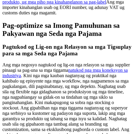
produkto, ug mga piho nga kinahanglanon sa pag-label
Ang mga
importer kinahanglan usab og EORI number, ug adunay VAT ug
customs duties nga magamit.
Pag-optimize sa Imong Pamuhunan sa
Pakyawan nga Seda nga Pajama
Pagtukod og Lig-on nga Relasyon sa mga Tigsuplay
para sa mga Seda nga Pajama
Ang mga negosyo nagtukod og lig-on nga relasyon sa mga supplier
pinaagi sa pag-una sa mga tiggama
natukod nga mga koneksyon sa
industriya
. Kini nga mga kauban nagtanyag og praktikal nga
kahibalo ug episyente nga mga workflow, nga nagpamenos sa mga
pagkalangan, dili pagsinabtanay, ug mga depekto. Naghatag usab
sila og flexible nga gidaghanon sa produksiyon ug mga timeline,
nga nagpahiangay sa gidak-on sa tindahan ug mga siklo sa
panginahanglan. Kini makapugong sa sobra nga stocking o
stockout. Ang gipabilhan nga mga tiggama nagtanyag og superyor
nga serbisyo sa kustomer ug padayon nga suporta, lakip ang mga
garantiya sa produkto ug tabang sa mga isyu sa kalidad. Naghatag
usab sila og gipahaom nga tambag alang sa branding ug
customization, sama sa eksklusibong pagborda o custom label. Ang