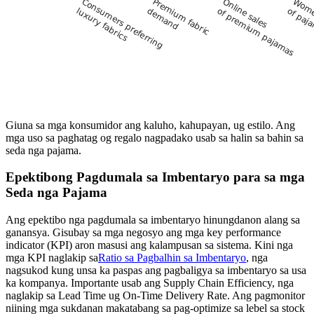
Giuna sa mga konsumidor ang kaluho, kahupayan, ug estilo. Ang
mga uso sa paghatag og regalo nagpadako usab sa halin sa bahin sa
seda nga pajama.
Epektibong Pagdumala sa Imbentaryo para sa mga
Seda nga Pajama
Ang epektibo nga pagdumala sa imbentaryo hinungdanon alang sa
ganansya. Gisubay sa mga negosyo ang mga key performance
indicator (KPI) aron masusi ang kalampusan sa sistema. Kini nga
mga KPI naglakip sa
Ratio sa Pagbalhin sa Imbentaryo
, nga
nagsukod kung unsa ka paspas ang pagbaligya sa imbentaryo sa usa
ka kompanya. Importante usab ang Supply Chain Efficiency, nga
naglakip sa Lead Time ug On-Time Delivery Rate. Ang pagmonitor
niining mga sukdanan makatabang sa pag-optimize sa lebel sa stock