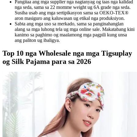
Pangitaa ang mga supplier nga nagtanyag og taas nga kalidad
nga seda, sama sa 22 momme weight ug 6A grade nga seda.
Susiha usab ang mga sertipikasyon sama sa OEKO-TEX®
aron masiguro ang kaluwasan ug etikal nga produksiyon.
Sabta ang mga uso sa merkado, sama sa panginahanglan
alang sa mga luhong tela ug mga online sale. Makatabang kini
kanimo sa paghimo og maalamong mga pagpili kung unsa
ang paliton ug ibaligya.
Top 10 nga Wholesale nga mga Tigsuplay
og Silk Pajama para sa 2026