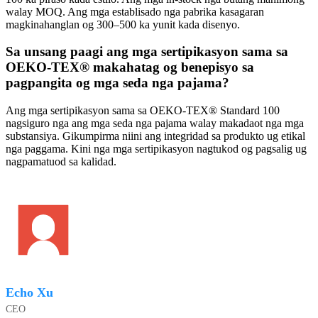
walay MOQ. Ang mga establisado nga pabrika kasagaran
magkinahanglan og 300–500 ka yunit kada disenyo.
Sa unsang paagi ang mga sertipikasyon sama sa
OEKO-TEX® makahatag og benepisyo sa
pagpangita og mga seda nga pajama?
Ang mga sertipikasyon sama sa OEKO-TEX® Standard 100
nagsiguro nga ang mga seda nga pajama walay makadaot nga mga
substansiya. Gikumpirma niini ang integridad sa produkto ug etikal
nga paggama. Kini nga mga sertipikasyon nagtukod og pagsalig ug
nagpamatuod sa kalidad.
Echo Xu
CEO