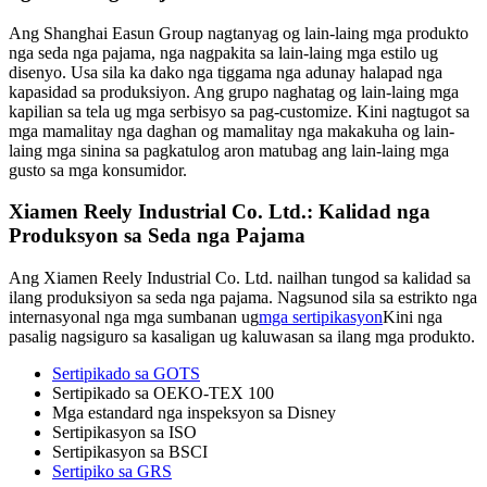
Ang Shanghai Easun Group nagtanyag og lain-laing mga produkto
nga seda nga pajama, nga nagpakita sa lain-laing mga estilo ug
disenyo. Usa sila ka dako nga tiggama nga adunay halapad nga
kapasidad sa produksiyon. Ang grupo naghatag og lain-laing mga
kapilian sa tela ug mga serbisyo sa pag-customize. Kini nagtugot sa
mga mamalitay nga daghan og mamalitay nga makakuha og lain-
laing mga sinina sa pagkatulog aron matubag ang lain-laing mga
gusto sa mga konsumidor.
Xiamen Reely Industrial Co. Ltd.: Kalidad nga
Produksyon sa Seda nga Pajama
Ang Xiamen Reely Industrial Co. Ltd. nailhan tungod sa kalidad sa
ilang produksiyon sa seda nga pajama. Nagsunod sila sa estrikto nga
internasyonal nga mga sumbanan ug
mga sertipikasyon
Kini nga
pasalig nagsiguro sa kasaligan ug kaluwasan sa ilang mga produkto.
Sertipikado sa GOTS
Sertipikado sa OEKO-TEX 100
Mga estandard nga inspeksyon sa Disney
Sertipikasyon sa ISO
Sertipikasyon sa BSCI
Sertipiko sa GRS