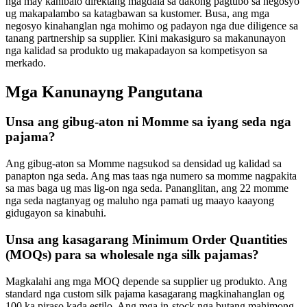
nga may kahibalo direktang magdala sa dakong pagtubo sa negosyo
ug makapalambo sa katagbawan sa kustomer. Busa, ang mga
negosyo kinahanglan nga mohimo og padayon nga due diligence sa
tanang partnership sa supplier. Kini makasiguro sa makanunayon
nga kalidad sa produkto ug makapadayon sa kompetisyon sa
merkado.
Mga Kanunayng Pangutana
Unsa ang gibug-aton ni Momme sa iyang seda nga
pajama?
Ang gibug-aton sa Momme nagsukod sa densidad ug kalidad sa
panapton nga seda. Ang mas taas nga numero sa momme nagpakita
sa mas baga ug mas lig-on nga seda. Pananglitan, ang 22 momme
nga seda nagtanyag og maluho nga pamati ug maayo kaayong
gidugayon sa kinabuhi.
Unsa ang kasagarang Minimum Order Quantities
(MOQs) para sa wholesale nga silk pajamas?
Magkalahi ang mga MOQ depende sa supplier ug produkto. Ang
standard nga custom silk pajama kasagarang magkinahanglan og
100 ka piraso kada estilo. Ang mga in-stock nga butang mahimong