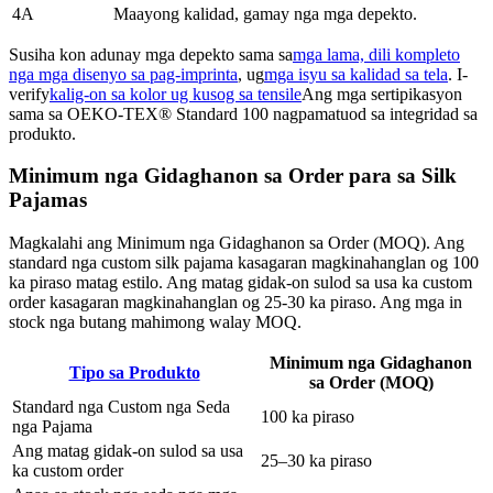
4A
Maayong kalidad, gamay nga mga depekto.
Susiha kon adunay mga depekto sama sa
mga lama, dili kompleto
nga mga disenyo sa pag-imprinta
, ug
mga isyu sa kalidad sa tela
. I-
verify
kalig-on sa kolor ug kusog sa tensile
Ang mga sertipikasyon
sama sa OEKO-TEX® Standard 100 nagpamatuod sa integridad sa
produkto.
Minimum nga Gidaghanon sa Order para sa Silk
Pajamas
Magkalahi ang Minimum nga Gidaghanon sa Order (MOQ). Ang
standard nga custom silk pajama kasagaran magkinahanglan og 100
ka piraso matag estilo. Ang matag gidak-on sulod sa usa ka custom
order kasagaran magkinahanglan og 25-30 ka piraso. Ang mga in
stock nga butang mahimong walay MOQ.
Minimum nga Gidaghanon
Tipo sa Produkto
sa Order (MOQ)
Standard nga Custom nga Seda
100 ka piraso
nga Pajama
Ang matag gidak-on sulod sa usa
25–30 ka piraso
ka custom order