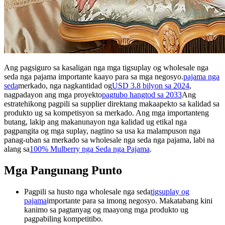
Ang pagsiguro sa kasaligan nga mga tigsuplay og wholesale nga
seda nga pajama importante kaayo para sa mga negosyo.
pajama nga
seda
merkado, nga nagkantidad og
USD 3.8 bilyon sa 2024
,
nagpadayon ang mga proyekto
pagtubo hangtod sa 2033
Ang
estratehikong pagpili sa supplier direktang makaapekto sa kalidad sa
produkto ug sa kompetisyon sa merkado. Ang mga importanteng
butang, lakip ang makanunayon nga kalidad ug etikal nga
pagpangita og mga suplay, nagtino sa usa ka malampuson nga
panag-uban sa merkado sa wholesale nga seda nga pajama, labi na
alang sa
100% Mulberry nga Seda nga Pajama
.
Mga Pangunang Punto
Pagpili sa husto nga wholesale nga seda
tigsuplay og
pajama
importante para sa imong negosyo. Makatabang kini
kanimo sa pagtanyag og maayong mga produkto ug
pagpabiling kompetitibo.