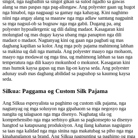
singot, nga nagbalhin sa singot gikan sa sulod ngadto sa gawas
alang sa mas paspas nga pag-alisngaw. Ang polyester gaan ug hugot
nga hinabol, nga nagpaagi sa gamay nga kahayag. Kini naghimo
niini nga angay alang sa maaraw nga mga adlaw samtang nagpainit
sa mga nagsul-ob sa bugnaw nga mga gabii. Dugang pa, ang
polyester hypoallergenic ug dili daling madaot. Kasagaran kini
molungtad og mas dugay kaysa ubang mga panapton nga dili
madaot o madaot. Nagtanyag kini og gaan nga pagbati ug mas
daghang kapilian sa kolor. Ang mga poly pajama mahimong labhan
sa makina ug dali nga mamala. Ang polyester maayo nga mohaom,
maayo nga modawat og mga tina, ug mahimong labhan sa taas nga
temperatura nga dili kaayo mokunhod o mokunot. Kasagaran kini
mas humok kaysa gapas ug mas lig-on kaysa seda. Ang polyester
adunay usab mas daghang abilidad sa pagsuhop sa kaumog kaysa
seda.
Silkua: Paggama og Custom Silk Pajama
Ang Silkua espesyalista sa paghimo og custom silk pajama, nga
nagtanyag og mga solusyon nga gipahaom sa mga negosyo nga
nangita og talagsaon nga mga disenyo. Naghatag sila og
komprehensibo nga mga serbisyo gikan sa pagkonsepto sa disenyo
hangtod sa katapusang produksiyon. Ang ilang kahanas nagsiguro
sa taas nga kalidad nga mga sinina nga makatubag sa piho nga mga
kinahanglanon sa brand. Ang Silkua nagpunting sa paghimo og mga