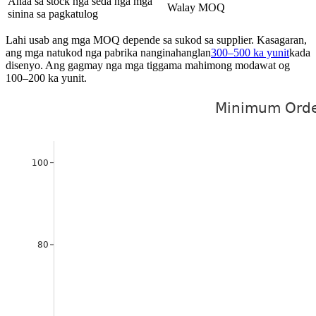
Anaa sa stock nga seda nga mga
Walay MOQ
sinina sa pagkatulog
Lahi usab ang mga MOQ depende sa sukod sa supplier. Kasagaran,
ang mga natukod nga pabrika nanginahanglan
300–500 ka yunit
kada
disenyo. Ang gagmay nga mga tiggama mahimong modawat og
100–200 ka yunit.