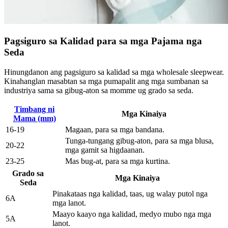
Pagsiguro sa Kalidad para sa mga Pajama nga
Seda
Hinungdanon ang pagsiguro sa kalidad sa mga wholesale sleepwear.
Kinahanglan masabtan sa mga pumapalit ang mga sumbanan sa
industriya sama sa gibug-aton sa momme ug grado sa seda.
Timbang ni
Mga Kinaiya
Mama (mm)
16-19
Magaan, para sa mga bandana.
Tunga-tungang gibug-aton, para sa mga blusa,
20-22
mga gamit sa higdaanan.
23-25
Mas bug-at, para sa mga kurtina.
Grado sa
Mga Kinaiya
Seda
Pinakataas nga kalidad, taas, ug walay putol nga
6A
mga lanot.
Maayo kaayo nga kalidad, medyo mubo nga mga
5A
lanot.