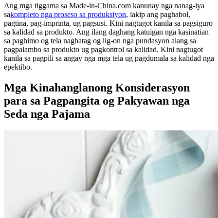
Ang mga tiggama sa Made-in-China.com kanunay nga nanag-iya
sa
kompleto nga proseso sa produksiyon
, lakip ang paghabol,
pagtina, pag-imprinta, ug pagsusi. Kini nagtugot kanila sa pagsiguro
sa kalidad sa produkto. Ang ilang daghang katuigan nga kasinatian
sa paghimo og tela naghatag og lig-on nga pundasyon alang sa
pagpalambo sa produkto ug pagkontrol sa kalidad. Kini nagtugot
kanila sa pagpili sa angay nga mga tela ug pagdumala sa kalidad nga
epektibo.
Mga Kinahanglanong Konsiderasyon
para sa Pagpangita og Pakyawan nga
Seda nga Pajama