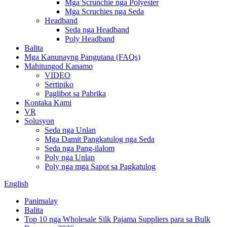
Mga Scrunchie nga Polyester
Mga Scruchies nga Seda
Headband
Seda nga Headband
Poly Headband
Balita
Mga Kanunayng Pangutana (FAQs)
Mahitungod Kanamo
VIDEO
Sertipiko
Paglibot sa Pabrika
Kontaka Kami
VR
Solusyon
Seda nga Unlan
Mga Damit Pangkatulog nga Seda
Seda nga Pang-ilalom
Poly nga Unlan
Poly nga mga Sapot sa Pagkatulog
English
Panimalay
Balita
Top 10 nga Wholesale Silk Pajama Suppliers para sa Bulk