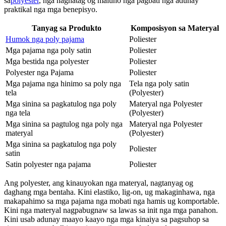
sa
polyester
, nga naghatag og maluho nga pagbati nga adunay
praktikal nga mga benepisyo.
Tanyag sa Produkto
Komposisyon sa Materyal
Humok nga poly pajama
Poliester
Mga pajama nga poly satin
Poliester
Mga bestida nga polyester
Poliester
Polyester nga Pajama
Poliester
Mga pajama nga hinimo sa poly nga
Tela nga poly satin
tela
(Polyester)
Mga sinina sa pagkatulog nga poly
Materyal nga Polyester
nga tela
(Polyester)
Mga sinina sa pagtulog nga poly nga
Materyal nga Polyester
materyal
(Polyester)
Mga sinina sa pagkatulog nga poly
Poliester
satin
Satin polyester nga pajama
Poliester
Ang polyester, ang kinauyokan nga materyal, nagtanyag og
daghang mga bentaha. Kini elastiko, lig-on, ug makaginhawa, nga
makapahimo sa mga pajama nga mobati nga hamis ug komportable.
Kini nga materyal nagpabugnaw sa lawas sa init nga mga panahon.
Kini usab adunay maayo kaayo nga mga kinaiya sa pagsuhop sa