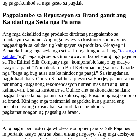
ug pagpakunhod sa mga gasto sa pagdala.
Pagpalambo sa Reputasyon sa Brand gamit ang
Kalidad nga Seda nga Pajama
Ang mga dekalidad nga produkto direktang nagpalambo sa
reputasyon sa brand. Ang mga review sa kustomer kanunay nga
nagpasiugda sa kalidad ug kahupayan sa produkto. Gidayeg ni
Amanda J. ang mga seda nga set sa Lunya tungod sa ilang "
taas nga
kalidad
"ug" baga nga seda. Gihulagway ni Isabelle ang mga pajama
sa The Ethical Silk Company nga "komportable kaayo ug maayo
kaayo sa panit." Namatikdan ni Britt Ketterman ang satin sa Parade
nga "baga ug bug-at sa usa ka nindot nga paagi." Sa sinugdanan,
nagduha-duha si Christa S. bahin sa presyo sa Eberjey pajama apan
nahimong kusganong rekomendasyon human masinati ang ilang
kahupayan. Usa ka kustomer sa Quince ang nagkonektar sa ilang
pagpalit og seda nga pajama sa kalipay, nga kusganong nag-endorso
sa brand. Kini nga mga testimonial nagpakita kung giunsa ang
positibo nga mga kasinatian sa produkto nagtukod sa
pagkamaunongon ug pagsalig sa brand.
Ang pagpili sa husto nga wholesale supplier para sa Silk Pajamas
importante kaayo para sa bisan unsang negosyo. Ang mga desisyon