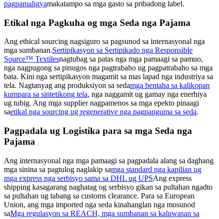
pagpamaligya
makatampo sa mga gasto sa pribadong label.
Etikal nga Pagkuha og mga Seda nga Pajama
Ang ethical sourcing nagsiguro sa pagsunod sa internasyonal nga
mga sumbanan.
Sertipikasyon sa Sertipikado nga Responsible
Source™ Textiles
nagtubag sa patas nga mga pamaagi sa pamuo,
nga nagpugong sa pinugos nga pagtrabaho ug pagpatrabaho sa mga
bata. Kini nga sertipikasyon magamit sa mas lapad nga industriya sa
tela. Nagtanyag ang produksiyon sa seda
mga bentaha sa kalikopan
kumpara sa sintetikong tela
, nga naggamit ug gamay nga enerhiya
ug tubig. Ang mga supplier nagpamenos sa mga epekto pinaagi
sa
etikal nga sourcing ug regenerative nga pagpanguma sa seda
.
Pagpadala ug Logistika para sa mga Seda nga
Pajama
Ang internasyonal nga mga pamaagi sa pagpadala alang sa daghang
mga sinina sa pagtulog naglakip sa
mga standard nga kapilian ug
mga express nga serbisyo sama sa DHL ug UPS
Ang express
shipping kasagarang naghatag og serbisyo gikan sa pultahan ngadto
sa pultahan ug tabang sa customs clearance. Para sa European
Union, ang mga imported nga seda kinahanglan nga mosunod
sa
Mga regulasyon sa REACH, mga sumbanan sa kaluwasan sa